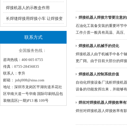
瑞凌手工焊ZX7系统产品介绍
焊接机器人的示教盒作用
焊接机器人焊接方管要注意的
长焊缝焊接用焊接小车 让焊接变
石油化工装备安装的重要环节
轻松！（一）
工作介质一般具有高温、高压
联系方式
规模较大，如球罐、管道等，
焊接机器人机械手的优化
焊接机器人有所区别，现根据
全国服务热线：
焊接机器人由于机械手中各个
咨询热线：400 605 0755
更广阔。由于目前大部分的焊
传真：0755-28456835
来，焊接机械手即便是在恶劣
联系人：李升
焊接机器人控制系统价值
邮箱：
jnhj008@sina.com
自动化焊接设备厂浅析焊接机器
地址：深圳市龙岗区平湖街道禾花社
设备的功能发挥出来，并能够
区华南大道一号华南 国际印刷纸品包
数控设备相同，控制体系并不
装物流区(一期)P13 栋 109号
焊丝对焊接机器人焊接效率有
焊丝对焊接机器人焊接效率有