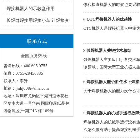
修和检查机器人的时候也要采
瑞凌手工焊ZX7系统产品介绍
焊接机器人的示教盒作用
OTC焊接机器人的优越性
长焊缝焊接用焊接小车 让焊接变
OTC机器人是焊接机器人中较
轻松！（一）
联系方式
弧焊机器人关键技术总结
全国服务热线：
弧焊机器人主要应用于各类汽
咨询热线：400 605 0755
该领域，国际大型工业机器人
传真：0755-28456835
联系人：李升
焊接机器人能否胜任水下焊接
邮箱：
jnhj008@sina.com
关于焊接机器人的能力没什么
地址：深圳市龙岗区平湖街道禾花社
区华南大道一号华南 国际印刷纸品包
装物流区(一期)P13 栋 109号
焊接机器人的机械手运行故障
焊接机器人的机械手运行没有
么怎么做有助于提高焊接机械