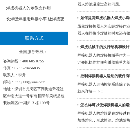
器人熔池温度过高的问题。
瑞凌手工焊ZX7系统产品介绍
焊接机器人的示教盒作用
如何提高焊接机器人焊接小焊
长焊缝焊接用焊接小车 让焊接变
虽然焊接机器人为实际焊接作
轻松！（一）
器人在焊接小焊缝的时候还有
联系方式
焊接机械手的执行结构和设计
全国服务热线：
焊接机器人的焊接机械手作为
咨询热线：400 605 0755
计要以操作方便和维修简单为
传真：0755-28456835
联系人：李升
控制焊接机器人运动的硬件有
邮箱：
jnhj008@sina.com
焊接机器人运动控制系统除了
地址：深圳市龙岗区平湖街道禾花社
就来详解一下：
区华南大道一号华南 国际印刷纸品包
装物流区(一期)P13 栋 109号
怎么样可以使焊接机器人的熔
焊接机器人的熔焊是在焊接过
加热熔化，形成熔池。熔池随