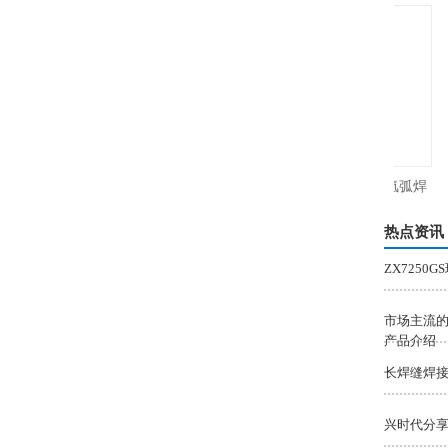
瑞凌脉冲焊铝MIG-180PGDM电焊氩弧焊
气保焊三用焊机220V
热点资讯
ZX725
市场主流的
产品介绍
长焊缝焊接
兴时代分