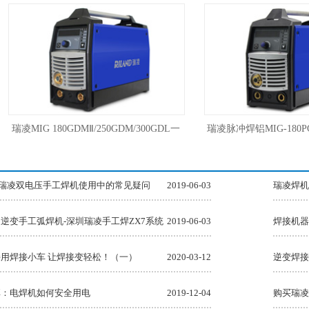
瑞凌MIG 180GDMⅡ/250GDM/300GDL一
瑞凌脉冲焊铝MIG-180P
体低飞溅气保焊气体保护焊机
气保焊三用焊机22
0GS瑞凌双电压手工焊机使用中的常见疑问
2019-06-03
瑞凌焊机
逆变手工弧焊机-深圳瑞凌手工焊ZX7系统
2019-06-03
焊接机器
用焊接小车 让焊接变轻松！（一）
2020-03-12
逆变焊接
享：电焊机如何安全用电
2019-12-04
购买瑞凌