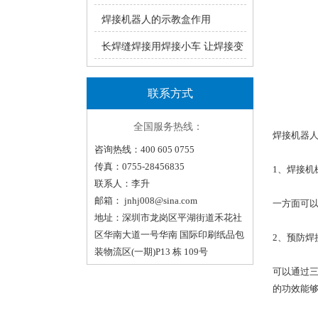
瑞凌手工焊ZX7系统产品介绍
焊接机器人的示教盒作用
长焊缝焊接用焊接小车 让焊接变
轻松！（一）
联系方式
全国服务热线：
焊接机器
咨询热线：400 605 0755
传真：0755-28456835
1、焊接机
联系人：李升
邮箱：
jnhj008@sina.com
一方面可
地址：深圳市龙岗区平湖街道禾花社
区华南大道一号华南 国际印刷纸品包
2、预防焊
装物流区(一期)P13 栋 109号
可以通过
的功效能