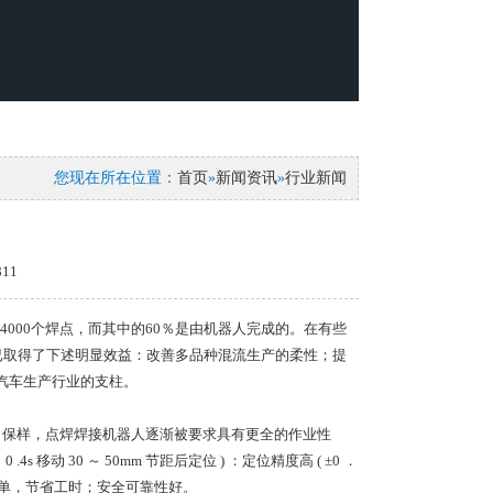
您现在所在位置：
首页
»
新闻资讯
»
行业新闻
11
4000个焊点，而其中的60％是由机器人完成的。在有些
已取得了下述明显效益：改善多品种混流生产的柔性；提
汽车生产行业的支柱。
为了保样，点焊焊接机器人逐渐被要求具有更全的作业性
移动 30 ～ 50mm 节距后定位 ) ：定位精度高 ( ±0 ．
示教简单，节省工时；安全可靠性好。