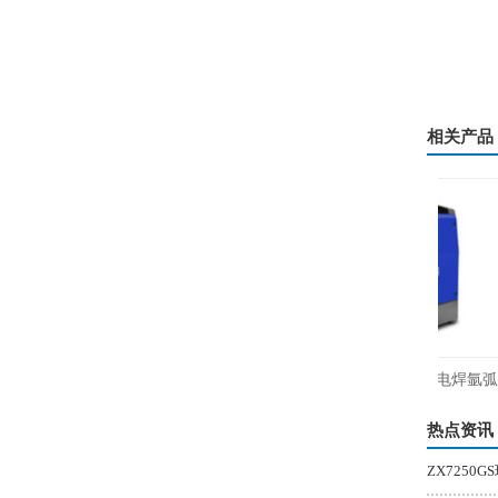
相关产品
瑞凌脉冲焊铝MIG-180PGDM电焊氩弧焊
气保焊三用焊机220V
热点资讯
ZX725