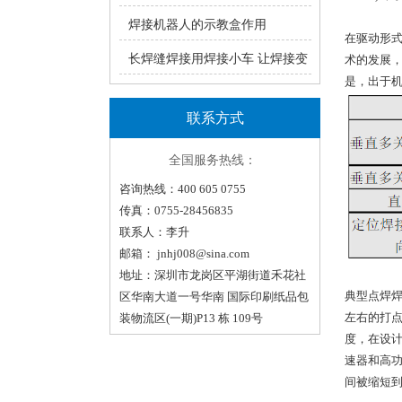
瑞凌手工焊ZX7系统产品介绍
焊接机器人的示教盒作用
在驱动形
长焊缝焊接用焊接小车 让焊接变
术的发展
是，出于
轻松！（一）
联系方式
全国服务热线：
咨询热线：400 605 0755
传真：0755-28456835
联系人：李升
邮箱：
jnhj008@sina.com
地址：深圳市龙岗区平湖街道禾花社
典型点焊焊
区华南大道一号华南 国际印刷纸品包
左右的打
装物流区(一期)P13 栋 109号
度，在设
速器和高功
间被缩短到0