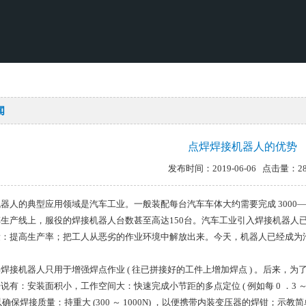
闻
点焊焊接机器人的优势
发布时间：2019-06-06 点击量：28
器人的典型应用领域是汽车工业。一般装配每台汽车车体大约需要完成 3000—
生产线上，服役的焊接机器人台数甚至高达150台。汽车工业引入焊接机器人
量：提高生产率；把工人从恶劣的作业环境中解放出来。今天，机器人已经成为
焊接机器人只用于增强焊点作业 ( 往已拼接好的工件上增加焊点 ) 。后来，
有：安装面积小，工作空间大：快速完成小节距的多点定位 ( 例如每 0 ．3 ～ 0 .4s 
 ，以确保焊接质量：持重大 (300 ～ 1000N) ，以便携带内装变压器的焊钳；