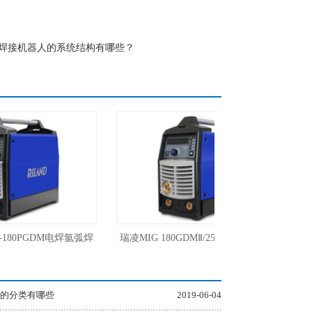
焊接机器人的系统结构有哪些？
80PGDM电焊氩弧焊
瑞凌MIG 180GDMⅡ/250GDM/300GDL一
机220V
体低飞溅气保焊气体保护焊机
的分类有哪些
2019-06-04