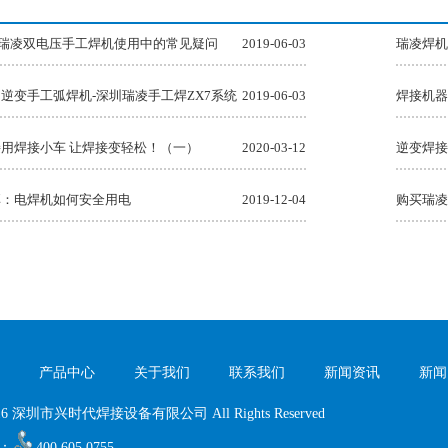
体低飞溅气保焊气体保护焊机
气保焊三用焊机2
0GS瑞凌双电压手工焊机使用中的常见疑问
2019-06-03
瑞凌焊机
逆变手工弧焊机-深圳瑞凌手工焊ZX7系统
2019-06-03
焊接机器
用焊接小车 让焊接变轻松！（一）
2020-03-12
逆变焊接
享：电焊机如何安全用电
2019-12-04
购买瑞凌
产品中心
关于我们
联系我们
新闻资讯
新闻
 2016 深圳市兴时代焊接设备有限公司 All Rights Reserved
：
400 605 0755