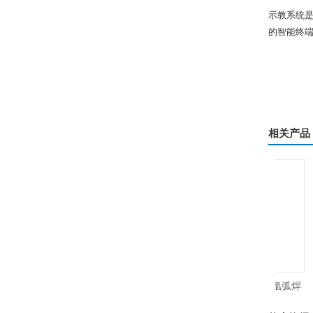
示教系统
的智能终
相关产品
瑞凌脉冲焊铝MIG-180PGDM电焊氩弧焊