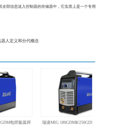
其全部信息送入控制器的存储器中，它实质上是一个专用
机器人定义和分代概念
GDM电焊氩弧焊
瑞凌MIG 180GDMⅡ/250GDM/300GDL一