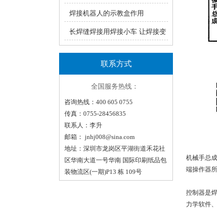
瑞凌手工焊ZX7系统产品介绍
焊接机器人的示教盒作用
长焊缝焊接用焊接小车 让焊接变
轻松！（一）
联系方式
全国服务热线：
咨询热线：400 605 0755
传真：0755-28456835
联系人：李升
邮箱：
jnhj008@sina.com
地址：深圳市龙岗区平湖街道禾花社
机械手总
区华南大道一号华南 国际印刷纸品包
端操作器
装物流区(一期)P13 栋 109号
控制器是
力学软件