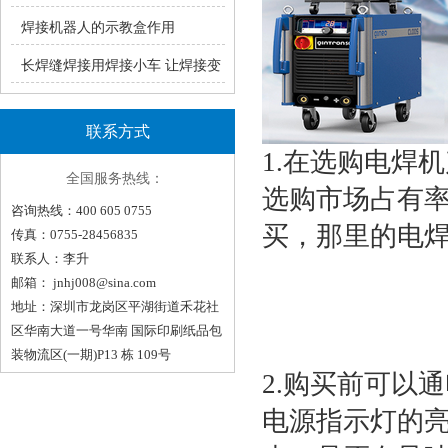
瑞凌手工焊ZX7系统产品介绍
焊接机器人的示教盒作用
长焊缝焊接用焊接小车 让焊接变
轻松！（一）
联系方式
1.在选购电焊
全国服务热线：
选购市场占有
咨询热线：400 605 0755
买，那里的电
传真：0755-28456835
联系人：李升
邮箱：
jnhj008@sina.com
地址：深圳市龙岗区平湖街道禾花社
区华南大道一号华南 国际印刷纸品包
装物流区(一期)P13 栋 109号
2.购买前可以
电源指示灯的