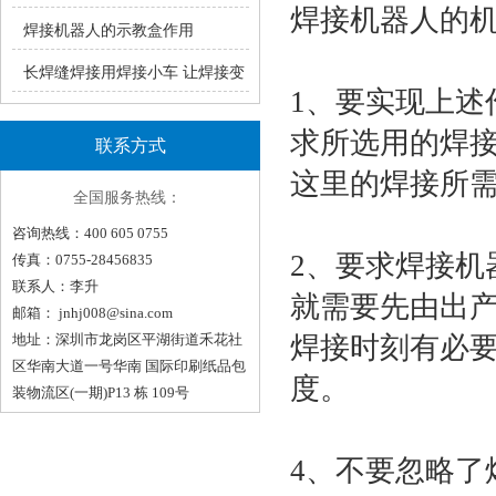
焊接机器人的
瑞凌手工焊ZX7系统产品介绍
焊接机器人的示教盒作用
长焊缝焊接用焊接小车 让焊接变
1、要实现上
轻松！（一）
求所选用的焊
联系方式
这里的焊接所
全国服务热线：
咨询热线：400 605 0755
2、要求焊接
传真：0755-28456835
联系人：李升
就需要先由出
邮箱：
jnhj008@sina.com
地址：深圳市龙岗区平湖街道禾花社
焊接时刻有必
区华南大道一号华南 国际印刷纸品包
度。
装物流区(一期)P13 栋 109号
4、不要忽略