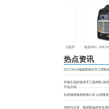
瑞凌脉冲焊铝MIG-180PGDM电焊氩弧焊
瑞凌MIG 180GDMⅡ
气保焊三用焊机220V
热点资讯
体低飞溅气保
ZX7250GS瑞凌双电压手工焊
市场主流的逆变手工弧焊机-深圳
产品介绍
长焊缝焊接用焊接小车 让焊接
兴时代分享：电焊机如何安全用