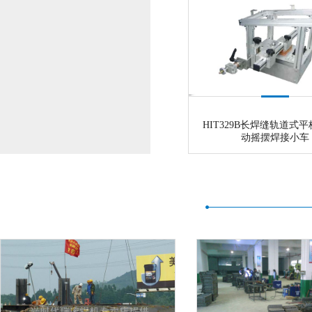
HIT329B长焊缝轨道式
动摇摆焊接小车