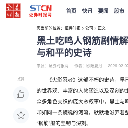
首页
快讯
要闻
股市
您当前的位置：
证券时报
>
公司
>
正文
黑土吃鸣人钢筋剧情解
与和平的史诗
来源：证券时报网
作者：欧阳夏丹
2026-02-0
《火影忍者》这部不朽的史诗，早
点赞
的世界观、丰富的人物塑造以及深刻的
众多角色交织的庞大🌸叙事中，黑土与
却如同一条蜿蜒的河流，默默地滋养着整
“钢筋”般的坚韧与深刻。