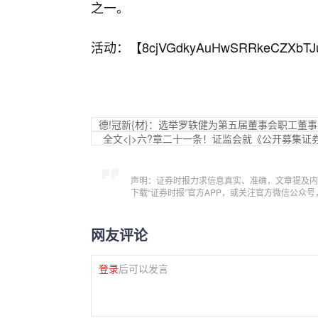
之一。
活动：【
8cjVGdkyAuHwSRRkeCZXbTJ
德!冠新{材}：选举罗轶健为第五届董事会职工董事
全文<|>六?章二十一条！证监会就《公开募集
声明：证券时报力求信息真实、准确，文章提及内
下载“证券时报”官方APP，或关注官方微信公众
网友评论
登录
后可以发言